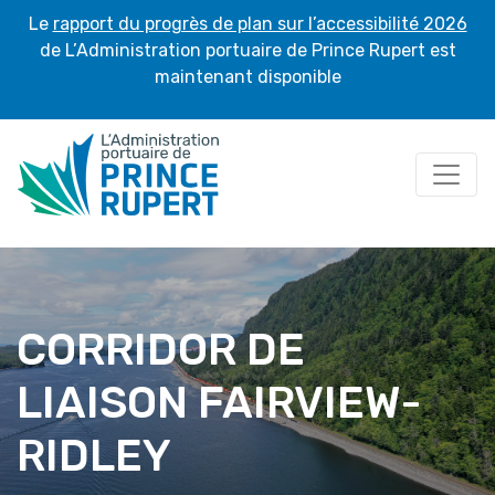
Le
rapport du progrès de plan sur l’accessibilité 2026
de L’Administration portuaire de Prince Rupert est
maintenant disponible
Accueil
/ Corridor de liaison Fairview-Ridley
CORRIDOR DE
LIAISON FAIRVIEW-
RIDLEY