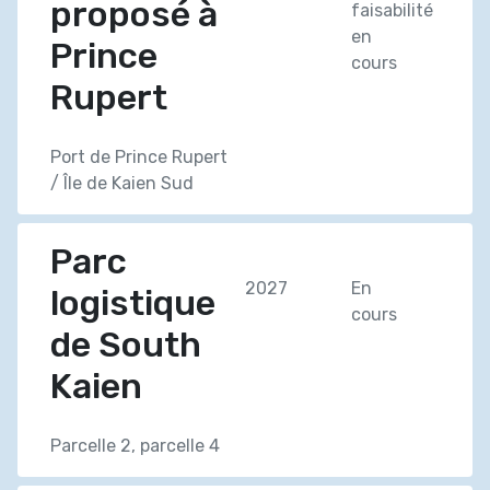
proposé à
faisabilité
en
Prince
cours
Rupert
Port de Prince Rupert
/ Île de Kaien Sud
Parc
2027
En
logistique
cours
de South
Kaien
Parcelle 2, parcelle 4