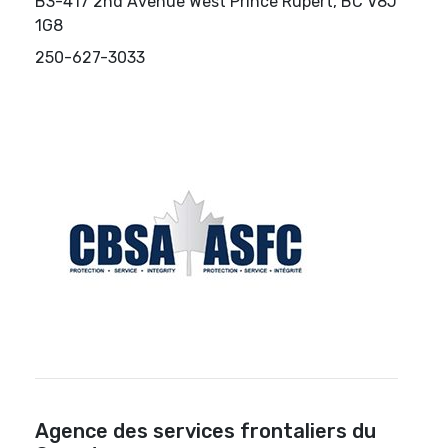
B3-417 2nd Avenue West Prince Rupert, BC V8J
1G8
250-627-3033
Agence des services frontaliers du