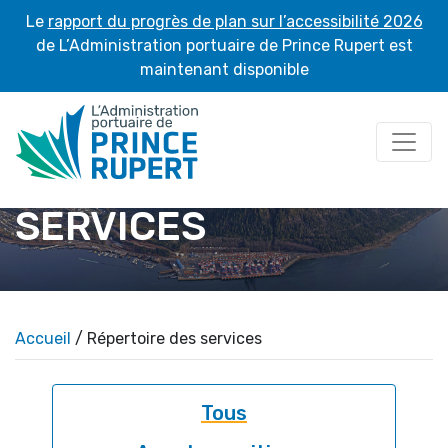
Le
rapport du progrès de plan sur l’accessibilité 2026
de L’Administration portuaire de Prince Rupert est
maintenant disponible
RÉPERTOIRE DES
SERVICES
Accueil
/ Répertoire des services
Tous