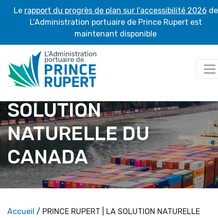
Le
rapport du progrès de plan sur l’accessibilité 2026
de
L’Administration portuaire de Prince Rupert est
maintenant disponible
PRINCE RUPERT | LA
SOLUTION
NATURELLE DU
CANADA
Accueil
/ PRINCE RUPERT | LA SOLUTION NATURELLE