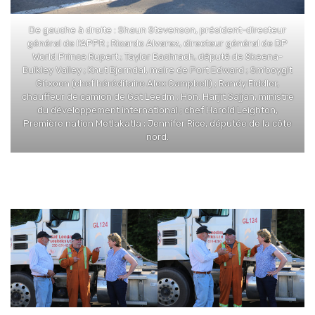
De gauche à droite : Shaun Stevenson, président-directeur
général de l’APPR ; Ricardo Alvarez, directeur général de DP
World Prince Rupert ; Taylor Bachrach, député de Skeena-
Bulkley Valley ; Knut Bjorndal, maire de Port Edward ; Sm’ooygit
Gitxoon (chef héréditaire Alex Campbell) ; Randy Fiddler,
chauffeur de camion de Gat Leedm ; Hon. Harjit Sajjan, ministre
du développement international ; chef Harold Leighton,
Première nation Metlakatla ; Jennifer Rice, députée de la côte
nord.