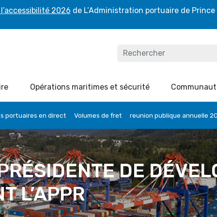
l’accessibilité 2026
de L’Administration portuaire de Prince
ire
Opérations maritimes et sécurité
Communaut
 portuaires en direct
Volumes de fret
reunion publique annuelle 2
-PRÉSIDENTE DE DÉVE
T L’APPR