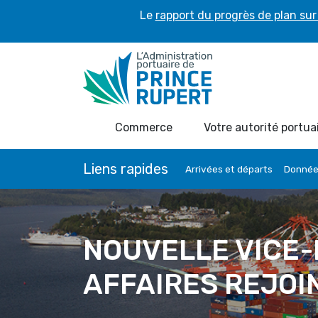
Le
rapport du progrès de plan sur 
Commerce
Votre autorité portua
Liens rapides
Arrivées et départs
Données
NOUVELLE VICE
AFFAIRES REJOIN