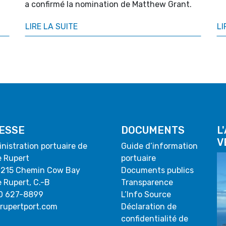
a confirmé la nomination de Matthew Grant.
LIRE LA SUITE
LI
ESSE
DOCUMENTS
L
V
inistration portuaire de
Guide d’information
e Rupert
portuaire
 215 Chemin Cow Bay
Documents publics
e Rupert, C.-B
Transparence
0 627-8899
L’Info Source
rupertport.com
Déclaration de
confidentialité de