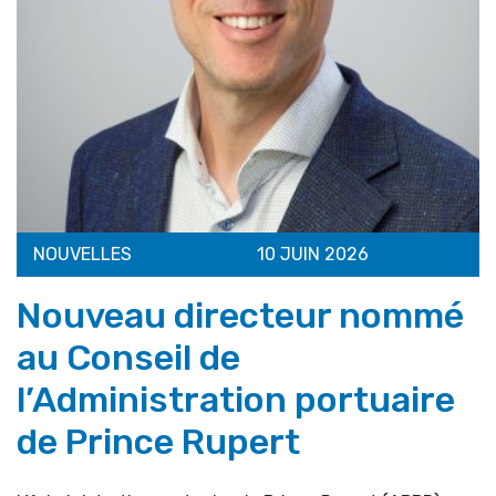
NOUVELLES
10 JUIN 2026
Nouveau directeur nommé
au Conseil de
l’Administration portuaire
de Prince Rupert