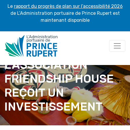
Le
rapport du progrès de plan sur l’accessibilité 2026
de L’Administration portuaire de Prince Rupert est
maintenant disponible
L’ASSOCIATION
FRIENDSHIP HOUSE
REÇOIT UN
INVESTISSEMENT