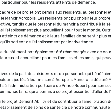
n particulier pour les résidents atteints de démence.
cadre de ce projet ont permis aux résidents, au personnel et
 le Manoir Acropolis. Les résidents ont pu choisir leur prop
ctive, tandis que le personnel du manoir a contribué à la s
i l’établissement plus accueillant pour tout le monde. Outre
ts atteints de démence et à leurs familles de se sentir plus 
squ’ils sortent de l’établissement par inadvertance.
ipale du bâtiment ont également été réaménagés avec de nou
leureux et accueillant pour les familles et les amis, qui peu
tives de la part des résidents et du personnel, qui bénéficie
leur ajoutés à leur maison à Acropolis Manor », a déclaré Ma
à l’administration portuaire de Prince Rupert pour son so
mmunautaire, qui a permis à ce projet essentiel d’aller de l
r le projet DementiAbility et de contribuer à l’amélioration 
un établissement de soins de santé clé de notre communauté