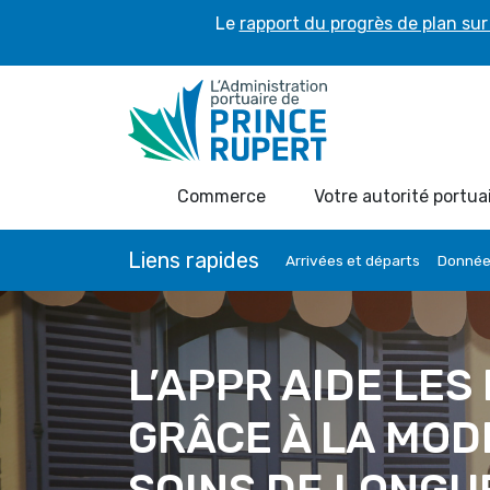
Le
rapport du progrès de plan sur 
Commerce
Votre autorité portua
Liens rapides
Arrivées et départs
Données
L’APPR AIDE LES
GRÂCE À LA MOD