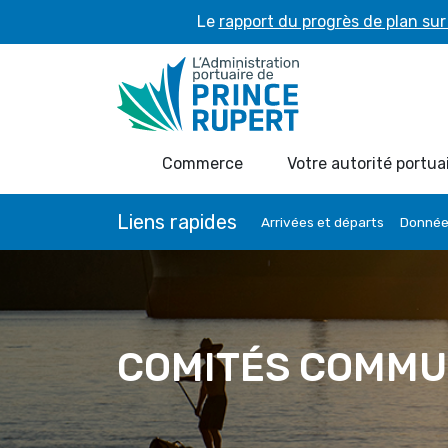
Le
rapport du progrès de plan sur 
Commerce
Votre autorité portua
Liens rapides
Arrivées et départs
Données
COMITÉS COMMU