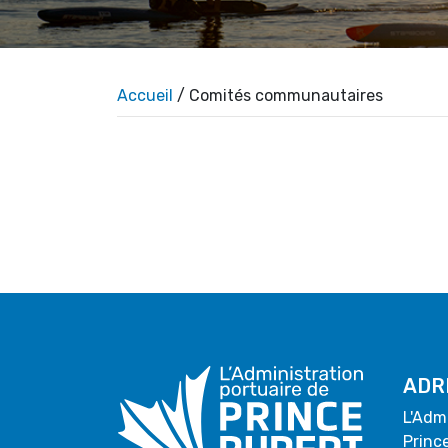
Accueil
/ Comités communautaires
ADR
L'Adm
Princ