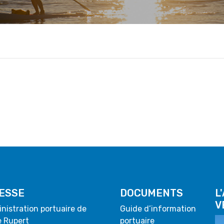
ESSE
DOCUMENTS
L
V
inistration portuaire de
Guide d’information
e Rupert
portuaire