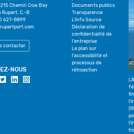
 215 Chemin Cow Bay
Documents publics
e Rupert, C.-B
Transparence
0 627-8899
L’Info Source
rupertport.com
Déclaration de
confidentialité de
l’entreprise
s contacter
Le plan sur
l’accessibilité et
processus de
VEZ-NOUS
rétroaction
L'
fé
fi
l'
(R
po
l'
hi